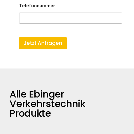
Telefonnummer
T
e
l
Jetzt Anfragen
e
f
o
n
n
u
m
m
Alle Ebinger
e
r
Verkehrstechnik
*
Produkte
d
e
s