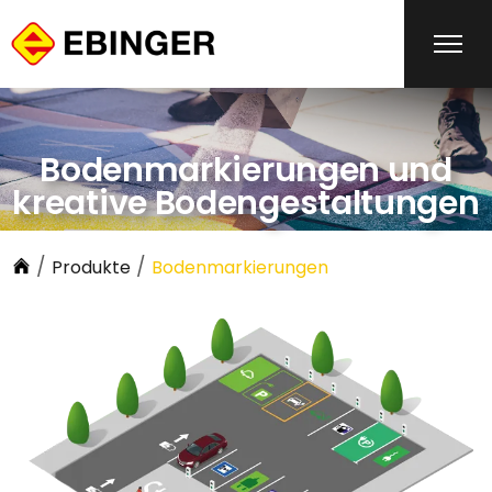
Bodenmarkierungen und
kreative Bodengestaltungen
/
/
Produkte
Bodenmarkierungen