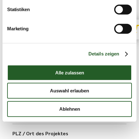
Nutzen Sie die Chance auf eine persönliche
Statistiken
Beratung und treten Sie noch heute mit
unseren Druckexperten in Kontakt.
Marketing
Name
Details zeigen
Alle zulassen
Email
*
Auswahl erlauben
Ich bin ...
*
Ablehnen
b
PLZ / Ort des Projektes
i