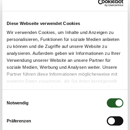
gehört im ersten Schritt die Kontrolle und
Optimierung Ihrer Druckdaten.
Diese Webseite verwendet Cookies
Wir verwenden Cookies, um Inhalte und Anzeigen zu
personalisieren, Funktionen für soziale Medien anbieten
zu können und die Zugriffe auf unsere Website zu
analysieren. Außerdem geben wir Informationen zu Ihrer
Verwendung unserer Website an unsere Partner für
soziale Medien, Werbung und Analysen weiter. Unsere
Partner führen diese Informationen möglicherweise mit
weiteren Daten zusammen, die Sie ihnen bereitgestellt
haben oder die sie im Rahmen Ihrer Nutzung der Dienste
gesammelt haben.
Sie brauchen
Einwilligungsauswahl
Notwendig
Unterstützung bei
Ihrem Druckprojekt?
Präferenzen