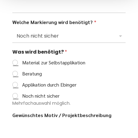
n
I
c
h
Welche Markierung wird benötigt?
*
b
e
n
ö
t
Was wird benötigt?
*
i
Material zur Selbstapplikation
g
t
Beratung
?
Applikation durch Ebinger
Noch nicht sicher
Mehrfachauswahl möglich.
Gewünschtes Motiv / Projektbeschreibung